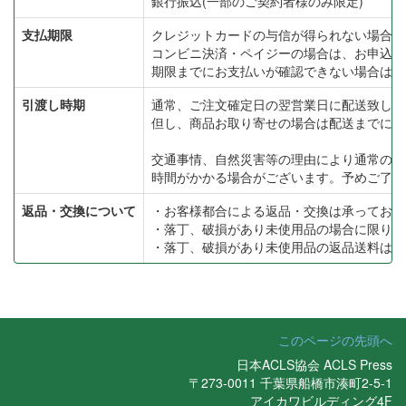
銀行振込(一部のご契約者様のみ限定)
支払期限
クレジットカードの与信が得られない場合は
コンビニ決済・ペイジーの場合は、お申込み
期限までにお支払いが確認できない場合はキ
引渡し時期
通常、ご注文確定日の翌営業日に配送致しま
但し、商品お取り寄せの場合は配送までに2
交通事情、自然災害等の理由により通常の配
時間がかかる場合がございます。予めご了承
返品・交換について
・お客様都合による返品・交換は承っており
・落丁、破損があり未使用品の場合に限り返
・落丁、破損があり未使用品の返品送料は当
このページの先頭へ
日本ACLS協会 ACLS Press
〒273-0011 千葉県船橋市湊町2-5-1
アイカワビルディング4F